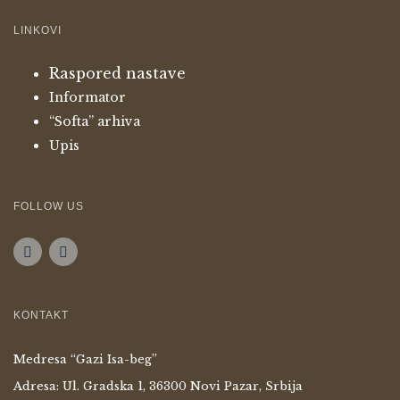
i
LINKOVI
g
Raspored nastave
a
Informator
“Softa” arhiva
t
Upis
i
FOLLOW US
o
n
KONTAKT
Medresa “Gazi Isa-beg”
Adresa: Ul. Gradska 1, 36300 Novi Pazar, Srbija