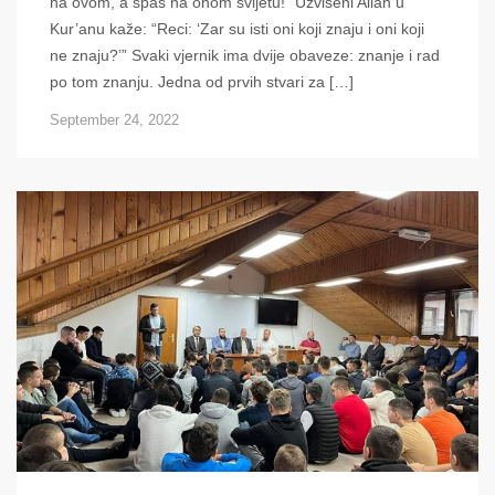
na ovom, a spas na onom svijetu!” Uzvišeni Allah u
Kur’anu kaže: “Reci: ‘Zar su isti oni koji znaju i oni koji
ne znaju?’” Svaki vjernik ima dvije obaveze: znanje i rad
po tom znanju. Jedna od prvih stvari za […]
September 24, 2022