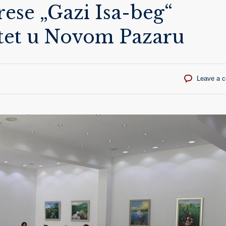
ese „Gazi Isa-beg“
itet u Novom Pazaru
Leave a 