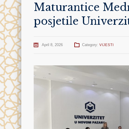
Maturantice Medr
posjetile Univerz
April 8, 2026
Category:
VIJESTI