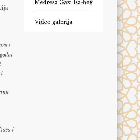
Medresa Gazi Isa-beg
cija
Video galerija
aru i
agodat
t
 i
u
etnu
itača i