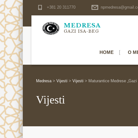
+381 20 311770
npmedresa@gmail.
MEDRESA
GAZI ISA-BEG
HOME
O M
Medresa
>
Vijesti
>
Vijesti
>
Maturantice Medrese „Gazi 
Vijesti