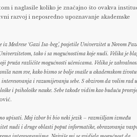
om i naglasile koliko je značajno što ovakva institu
ativni razvoj i neposredno upoznavanje akademske
e iz Medrese ‘Gazi Isa-beg’, posjetile Univerzitet u Novom Paz
niverzitetom, tako i sa mogućnostima koje nudi. Velika je bl
oji pruža različite mogućnosti učenicama. Velika je zahvalnos
asnila nam sve, kako bismo se bolje snašle u akademskom životu
h interesovanja i razumijevanju sebe. S obzirom da volim rad 
ološke i psihološke nauke. Sebe takođe vidim kao buduću prosvj
ović.
mo upisati. Moj izbor bi bio neki jezik – razmišljam između
zitet nudi i druge oblasti poput informatike, obrazovanja vasp
prema interesovanjima. Najviše mi se svidjela mogućnost da