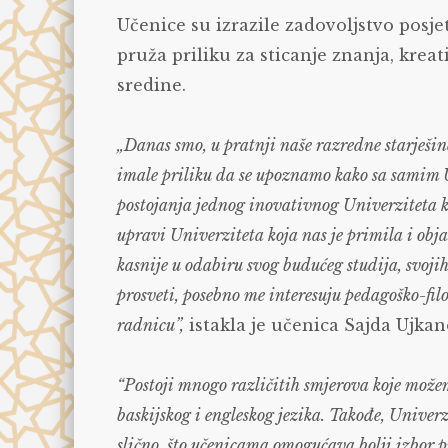
Učenice su izrazile zadovoljstvo posjet
pruža priliku za sticanje znanja, kre
sredine.
„Danas smo, u pratnji naše razredne starješin
imale priliku da se upoznamo kako sa samim U
postojanja jednog inovativnog Univerziteta k
upravi Univerziteta koja nas je primila i obj
kasnije u odabiru svog budućeg studija, svoji
prosveti, posebno me interesuju pedagoško-fil
radnicu”,
istakla je učenica Sajda Ujkan
“Postoji mnogo različitih smjerova koje može
baskijskog i engleskog jezika. Takođe, Univer
slično, što učenicama omogućava bolji izbor 