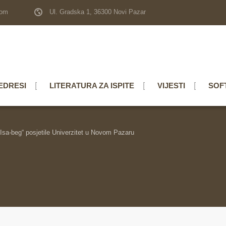
com
Ul. Gradska 1, 36300 Novi Pazar
EDRESI
LITERATURA ZA ISPITE
VIJESTI
SOF
Isa-beg“ posjetile Univerzitet u Novom Pazaru