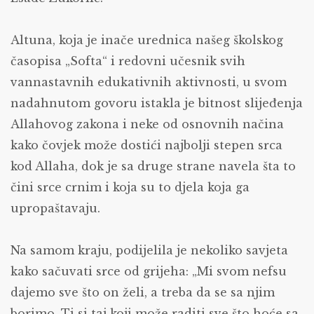
Altuna, koja je inače urednica našeg školskog
časopisa „Softa“ i redovni učesnik svih
vannastavnih edukativnih aktivnosti, u svom
nadahnutom govoru istakla je bitnost slijeđenja
Allahovog zakona i neke od osnovnih načina
kako čovjek može dostići najbolji stepen srca
kod Allaha, dok je sa druge strane navela šta to
čini srce crnim i koja su to djela koja ga
upropaštavaju.
Na samom kraju, podijelila je nekoliko savjeta
kako sačuvati srce od grijeha: „Mi svom nefsu
dajemo sve što on želi, a treba da se sa njim
borimo. Ti si taj koji može raditi sve što hoće sa