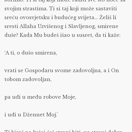
svojim strastima. Ti si taj koji može sastaviti
sreću ovosvjetsku i budućeg svijeta… Želiš li
sresti Allaha Uzvišenog i Slavljenog, smirene
duše? Kada Mu budeš išao u susret, da ti kaže:
‘A ti, o dušo smirena,
vrati se Gospodaru svome zadovoljna, a i On
tobom zadovoljan,
pa uđi u među robove Moje,
i uđi u Džennet Moj.’