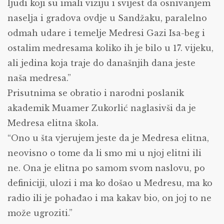
ljudi koji su imali viziju i svijest da osnivanjem
naselja i gradova ovdje u Sandžaku, paralelno
odmah udare i temelje Medresi Gazi Isa-beg i
ostalim medresama koliko ih je bilo u 17. vijeku,
ali jedina koja traje do današnjih dana jeste
naša medresa.”
Prisutnima se obratio i narodni poslanik
akademik Muamer Zukorlić naglasivši da je
Medresa elitna škola.
“Ono u šta vjerujem jeste da je Medresa elitna,
neovisno o tome da li smo mi u njoj elitni ili
ne. Ona je elitna po samom svom naslovu, po
definiciji, ulozi i ma ko došao u Medresu, ma ko
radio ili je pohađao i ma kakav bio, on joj to ne
može ugroziti.”