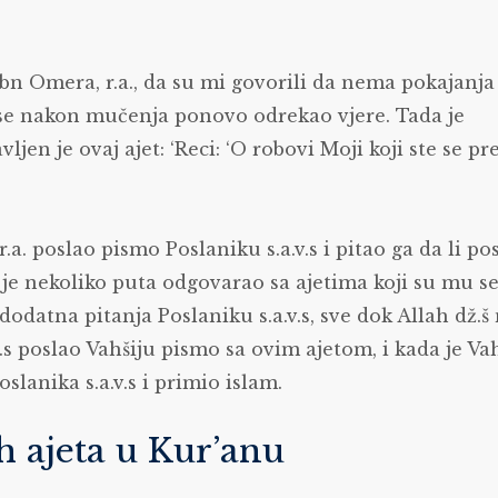
ibn Omera, r.a., da su mi govorili da nema pokajanja
m se nakon mučenja ponovo odrekao vjere. Tada je
avljen je ovaj ajet: ‘Reci: ‘O robovi Moji koji ste se p
.a. poslao pismo Poslaniku s.a.v.s i pitao ga da li pos
u je nekoliko puta odgovarao sa ajetima koji su mu s
 dodatna pitanja Poslaniku s.a.v.s, sve dok Allah dž.š 
.v.s poslao Vahšiju pismo sa ovim ajetom, i kada je Va
lanika s.a.v.s i primio islam.
h ajeta u Kur’anu