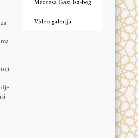
Medresa Gazi Isa-beg
Video galerija
 za
rema
toji
e
nije
hši