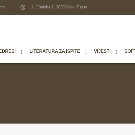
com
Ul. Gradska 1, 36300 Novi Pazar
EDRESI
LITERATURA ZA ISPITE
VIJESTI
SOF