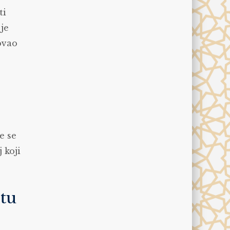
ti
 je
dovao
e se
 koji
otu