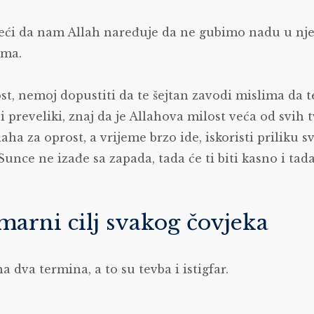
eći da nam Allah naređuje da ne gubimo nadu u nje
ima.
t, nemoj dopustiti da te šejtan zavodi mislima da t
si preveliki, znaj da je Allahova milost veća od svih 
laha za oprost, a vrijeme brzo ide, iskoristi priliku s
Sunce ne izađe sa zapada, tada će ti biti kasno i tada
marni cilj svakog čovjeka
a dva termina, a to su tevba i istigfar.