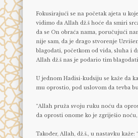
Fokusirajući se na početak ajeta u koje
vidimo da Allah dž.š hoće da smiri srca
da se On obraća nama, poručujući nam
nije sam, da je drago stvorenje Uzviše
blagodati, početkom od vida, sluha i d
Allah dž.š nas je podario tim blagodat
U jednom Hadisi-kudsiju se kaže da kad
mu oprostio, pod uslovom da tevba bu
“Allah pruža svoju ruku noću da opros
da oprosti onome ko je zgriješio noću
Također, Allah, dž.š., u nastavku kaže: