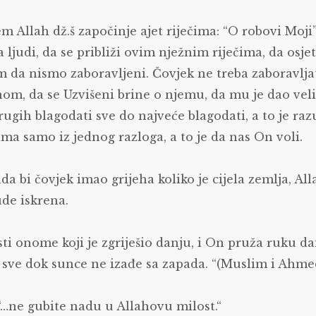
m Allah dž.š započinje ajet riječima: “O robovi Moji”
 ljudi, da se približi ovim nježnim riječima, da osj
 da nismo zaboravljeni. Čovjek ne treba zaboravlja
nom, da se Uzvišeni brine o njemu, da mu je dao vel
rugih blagodati sve do najveće blagodati, a to je ra
ima samo iz jednog razloga, a to je da nas On voli.
a bi čovjek imao grijeha koliko je cijela zemlja, All
de iskrena.
ti onome koji je zgriješio danju, i On pruža ruku d
, sve dok sunce ne izađe sa zapada. “(Muslim i Ahme
 “…ne gubite nadu u Allahovu milost.“