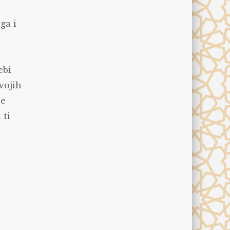
ga i
ebi
tvojih
ve
 ti