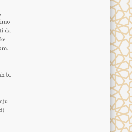
,
etimo
ti da
ike
zum.
ah bi
anju
d)