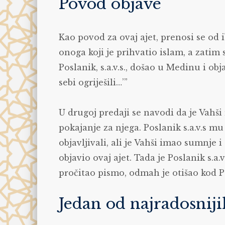
Povod objave
Kao povod za ovaj ajet, prenosi se od 
onoga koji je prihvatio islam, a zati
Poslanik, s.a.v.s., došao u Medinu i obj
sebi ogriješili…’”
U drugoj predaji se navodi da je Vahši r
pokajanje za njega. Poslanik s.a.v.s m
objavljivali, ali je Vahši imao sumnje i
objavio ovaj ajet. Tada je Poslanik s.a
pročitao pismo, odmah je otišao kod Pos
Jedan od najradosniji