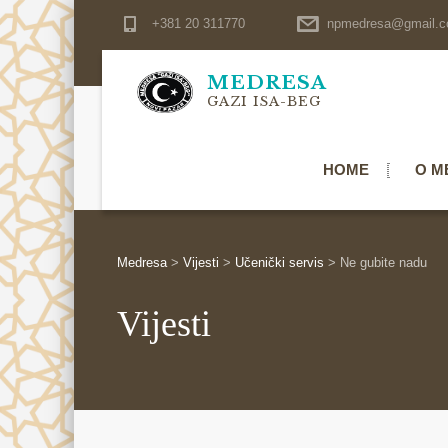
+381 20 311770
npmedresa@gmail.
MEDRESA
GAZI ISA-BEG
HOME
O M
Medresa
>
Vijesti
>
Učenički servis
>
Ne gubite nadu
Vijesti