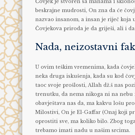
Čovjek je stvoren sa manama i sklonošću
beskrajne mudrosti, On zna da će čovjek
nazvao insanom, a insan je riječ koja 
Čovjekova priroda je da griješi, ali i d
Nada, neizostavni fa
U ovim teškim vremenima, kada čovjeku
neka druga iskušenja, kada su kod čovj
taoc svoje prošlosti, Allah dž.š nas p
trenutku, da nema nikoga ni na nebu ni
obavještava nas da, ma kakvu lošu proš
Milostivi, On je El-Gaffar (Onaj koji p
oprostiti sve, ma koliko bilo. Zbog tog
trebamo imati nadu u našim srcima.