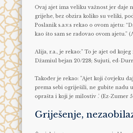
Ovaj ajet ima veliku važnost jer daje
grijehe, bez obzira koliko su veliki, p
Poslanik s.a.v.s rekao o ovom ajetu: “D
kao što sam se radovao ovom ajetu.” 
Alija, r.a., je rekao:” To je ajet od koj
Džamiul bejan 20/228; Sujuti, ed-Dur
Također je rekao: ”Ajet koji čovjeku da
prema sebi ogriješili, ne gubite nadu u
oprašta i koji je milostiv .’ (Ez-Zumer 5
Griješenje, nezaobil