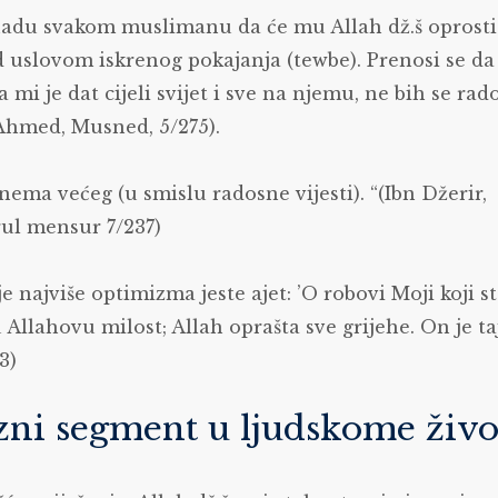
 nadu svakom muslimanu da će mu Allah dž.š oprosti
od uslovom iskrenog pokajanja (tewbe). Prenosi se da
a mi je dat cijeli svijet i sve na njemu, ne bih se ra
(Ahmed, Musned, 5/275).
eg nema većeg (u smislu radosne vijesti). “(Ibn Džerir,
rul mensur 7/237)
je najviše optimizma jeste ajet: ’O robovi Moji koji st
 Allahovu milost; Allah oprašta sve grijehe. On je taj
3)
azni segment u ljudskome živ