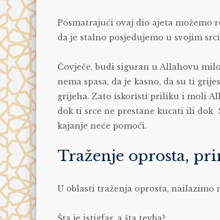
Posmatrajući ovaj dio ajeta možemo r
da je stalno posjedujemo u svojim src
Čovječe, budi siguran u Allahovu milos
nema spasa, da je kasno, da su ti grije
grijeha. Zato iskoristi priliku i moli Al
dok ti srce ne prestane kucati ili dok 
kajanje neće pomoći.
Traženje oprosta, pri
U oblasti traženja oprosta, nailazimo n
Šta je istigfar, a šta tevba?