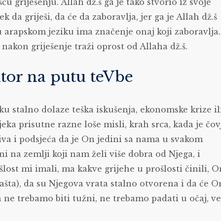
 griješenju. Allah dž.š ga je tako stvorio iz svoje
 da griješi, da će da zaboravlja, jer ga je Allah dž.š
u arapskom jeziku ima značenje onaj koji zaboravlja.
a nakon griješenje traži oprost od Allaha dž.š.
ktor na putu teVbe
 stalno dolaze teška iskušenja, ekonomske krize il
eka prisutne razne loše misli, krah srca, kada je čov
oziva i podsjeća da je On jedini sa nama u svakom
 na zemlji koji nam želi više dobra od Njega, i
lost mi imali, ma kakve grijehe u prošlosti činili, O
rašta), da su Njegova vrata stalno otvorena i da će O
a ne trebamo biti tužni, ne trebamo padati u očaj, v