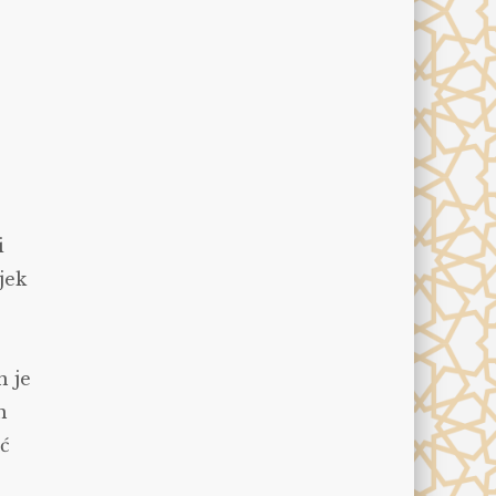
i
jek
n je
n
eć