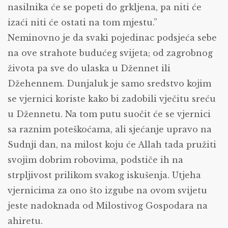
nasilnika će se popeti do grkljena, pa niti će
izaći niti će ostati na tom mjestu.”
Neminovno je da svaki pojedinac podsjeća sebe
na ove strahote budućeg svijeta; od zagrobnog
života pa sve do ulaska u Džennet ili
Džehennem. Dunjaluk je samo sredstvo kojim
se vjernici koriste kako bi zadobili vječitu sreću
u Džennetu. Na tom putu suočit će se vjernici
sa raznim poteškoćama, ali sjećanje upravo na
Sudnji dan, na milost koju će Allah tada pružiti
svojim dobrim robovima, podstiče ih na
strpljivost prilikom svakog iskušenja. Utjeha
vjernicima za ono što izgube na ovom svijetu
jeste nadoknada od Milostivog Gospodara na
ahiretu.