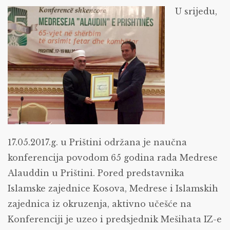
Konferenciji
U srijedu,
u
povodu
65
godina
Alauddin
medrese
17.05.2017.g. u Prištini održana je naučna
konferencija povodom 65 godina rada Medrese
Alauddin u Prištini. Pored predstavnika
Islamske zajednice Kosova, Medrese i Islamskih
zajednica iz okruzenja, aktivno učešće na
Konferenciji je uzeo i predsjednik Mešihata IZ-e