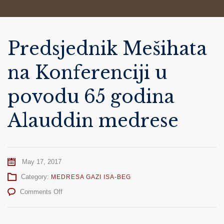
Predsjednik Mešihata
na Konferenciji u
povodu 65 godina
Alauddin medrese
May 17, 2017
Category:
MEDRESA GAZI ISA-BEG
on
Comments Off
Predsjednik
Mešihata
na