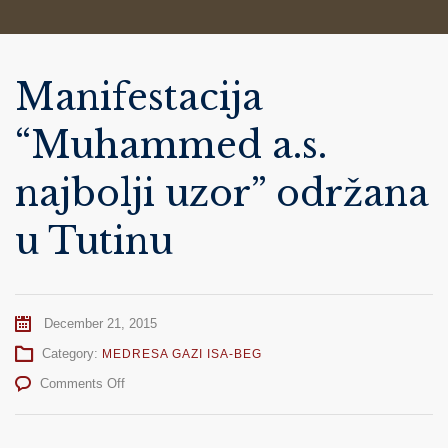
Manifestacija
“Muhammed a.s.
najbolji uzor” održana
u Tutinu
December 21, 2015
Category:
MEDRESA GAZI ISA-BEG
on
Comments Off
Manifestacija
“Muhammed
a.s.