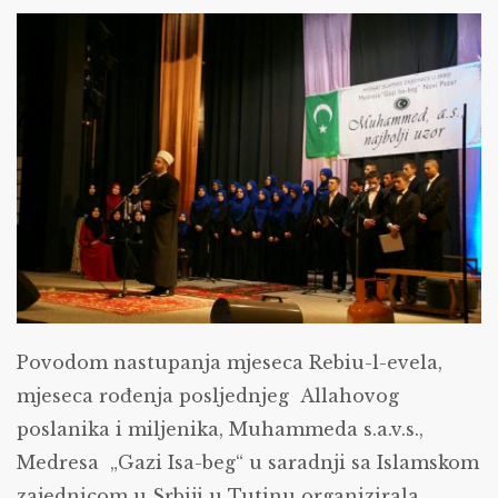
najbolji
uzor”
održana
u
Tutinu
Povodom nastupanja mjeseca Rebiu-l-evela,
mjeseca rođenja posljednjeg Allahovog
poslanika i miljenika, Muhammeda s.a.v.s.,
Medresa „Gazi Isa-beg“ u saradnji sa Islamskom
zajednicom u Srbiji u Tutinu organizirala